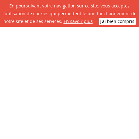
En poursuivant votre navigation sur ce site, vous acceptez
LES + CONSULTÉS
l'utilisation de cookies qui permettent le bon fonctionnement de
notre site et de ses services.
En savoir plus
J'ai bien compris
Circulation et
Plan local
Restauration
Plan de ville
Infos travaux
d'Urbanisme
scolaire
Le site de A à Z
Contactez la
Associations
Portail
mairie
Citoyens
N° D'urgence
CONTACTEZ LA MAIRIE