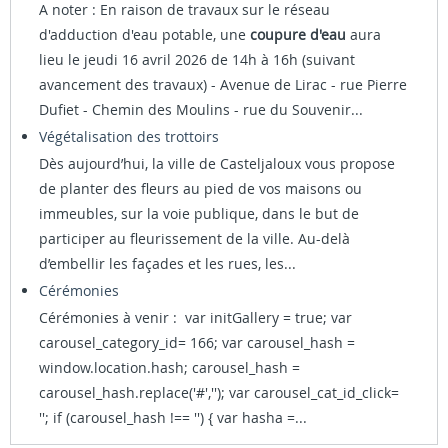
A noter : En raison de travaux sur le réseau
d'adduction d'eau potable, une
coupure d'eau
aura
lieu le jeudi 16 avril 2026 de 14h à 16h (suivant
avancement des travaux) - Avenue de Lirac - rue Pierre
Dufiet - Chemin des Moulins - rue du Souvenir...
Végétalisation des trottoirs
Dès aujourd’hui, la ville de Casteljaloux vous propose
de planter des fleurs au pied de vos maisons ou
immeubles, sur la voie publique, dans le but de
participer au fleurissement de la ville. Au-delà
d’embellir les façades et les rues, les...
Cérémonies
Cérémonies à venir : var initGallery = true; var
carousel_category_id= 166; var carousel_hash =
window.location.hash; carousel_hash =
carousel_hash.replace('#',''); var carousel_cat_id_click=
''; if (carousel_hash !== '') { var hasha =...