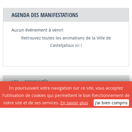
AGENDA DES MANIFESTATIONS
Aucun évènement à venir!
Retrouvez toutes les animations de la Ville de
Casteljaloux ici !
LES + CONSULTÉS
En poursuivant votre navigation sur ce site, vous acceptez
l'utilisation de cookies qui permettent le bon fonctionnement de
notre site et de ses services.
En savoir plus
J'ai bien compris
Circulation et
Plan local
Restauration
Plan de ville
Infos travaux
d'Urbanisme
scolaire