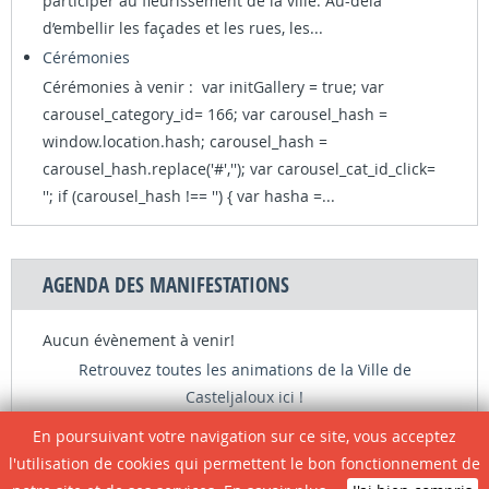
participer au fleurissement de la ville. Au-delà
d’embellir les façades et les rues, les...
Cérémonies
Cérémonies à venir : var initGallery = true; var
carousel_category_id= 166; var carousel_hash =
window.location.hash; carousel_hash =
carousel_hash.replace('#',''); var carousel_cat_id_click=
''; if (carousel_hash !== '') { var hasha =...
AGENDA DES MANIFESTATIONS
Aucun évènement à venir!
Retrouvez toutes les animations de la Ville de
Casteljaloux ici !
En poursuivant votre navigation sur ce site, vous acceptez
l'utilisation de cookies qui permettent le bon fonctionnement de