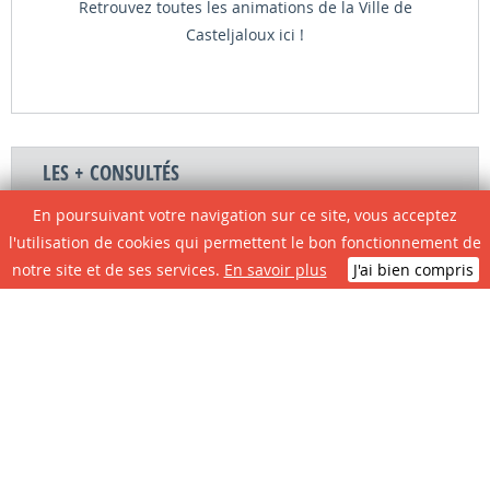
Retrouvez toutes les animations de la Ville de
Casteljaloux ici !
LES + CONSULTÉS
En poursuivant votre navigation sur ce site, vous acceptez
l'utilisation de cookies qui permettent le bon fonctionnement de
notre site et de ses services.
En savoir plus
J'ai bien compris
Circulation et
Plan local
Restauration
Plan de ville
Infos travaux
d'Urbanisme
scolaire
Le site de A à Z
Contactez la
Associations
Portail
mairie
Citoyens