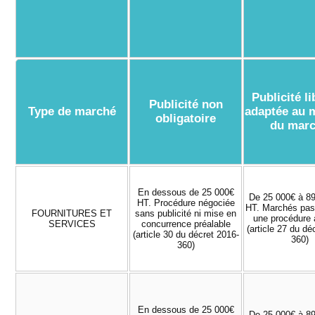
Publicité l
Publicité non
Type de marché
adaptée au 
obligatoire
du mar
En dessous de 25 000€
De 25 000€ à 8
HT. Procédure négociée
HT. Marchés pas
FOURNITURES ET
sans publicité ni mise en
une procédure 
SERVICES
concurrence préalable
(article 27 du dé
(article 30 du décret 2016-
360)
360)
En dessous de 25 000€
De 25 000€ à 8