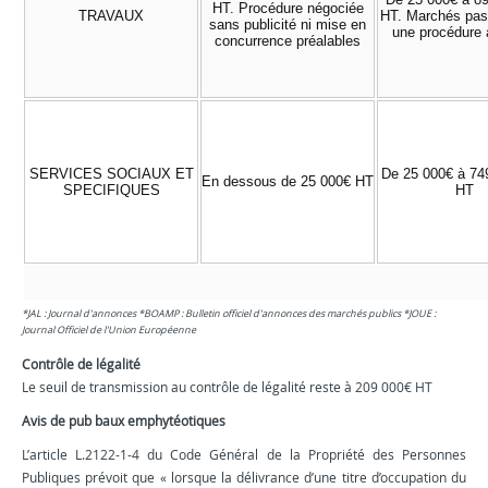
HT. Procédure négociée
TRAVAUX
HT. Marchés pas
sans publicité ni mise en
une procédure 
concurrence préalables
SERVICES SOCIAUX ET
De 25 000€ à 74
En dessous de 25 000€ HT
SPECIFIQUES
HT
*JAL : Journal d'annonces *BOAMP : Bulletin officiel d'annonces des marchés publics *JOUE :
Journal Officiel de l'Union
Européenne
Contrôle de légalité
Le seuil de transmission au contrôle de légalité reste à 209 000€ HT
Avis de pub baux emphytéotiques
L’article L.2122-1-4 du Code Général de la Propriété des Personnes
Publiques prévoit que « lorsque la délivrance d’une titre d’occupation du