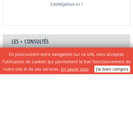
Casteljaloux ici !
LES + CONSULTÉS
En poursuivant votre navigation sur ce site, vous acceptez
l'utilisation de cookies qui permettent le bon fonctionnement de
notre site et de ses services.
En savoir plus
J'ai bien compris
Circulation et
Plan local
Restauration
Plan de ville
Infos travaux
d'Urbanisme
scolaire
Le site de A à Z
Contactez la
Associations
Portail
mairie
Citoyens
N° D'urgence