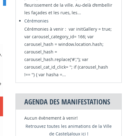
fleurissement de la ville. Au-delà d’embellir
les façades et les rues, les...
Cérémonies
Cérémonies à venir : var initGallery = true;
var carousel_category_id= 166; var
carousel_hash = window.location.hash;
carousel_hash =
e,
carousel_hash.replace('#',''); var
carousel_cat_id_click= ''; if (carousel_hash
!== '') { var hasha =...
e
AGENDA DES MANIFESTATIONS
Aucun évènement à venir!
Retrouvez toutes les animations de la Ville
de Casteljaloux ici !