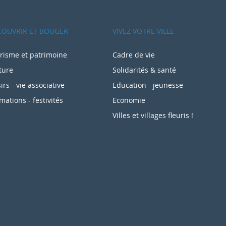
COUVRIR ET BOUGER
VIVEZ VOTRE VILLE
risme et patrimoine
Cadre de vie
ture
Solidarités & santé
sirs - vie associative
Education - jeunesse
mations - festivités
Economie
Villes et villages fleuris !