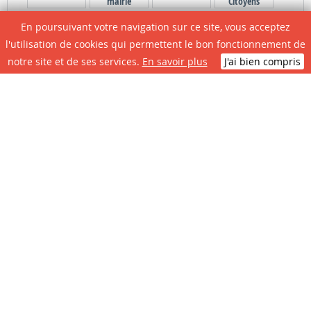
mairie
Citoyens
En poursuivant votre navigation sur ce site, vous acceptez
l'utilisation de cookies qui permettent le bon fonctionnement de
notre site et de ses services.
En savoir plus
J'ai bien compris
N° D'urgence
CONTACTEZ LA MAIRIE
Place de la République - 47700 CASTELJALOUX
+33 5 53 93 48 00 -
accueil@mairie-casteljaloux.fr
Horaires d'ouverture