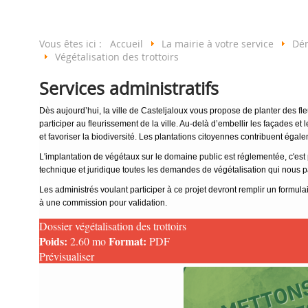
Vous êtes ici :
Accueil
La mairie à votre service
Dé
Végétalisation des trottoirs
Services administratifs
Dès aujourd’hui, la ville de Casteljaloux vous propose de planter des f
participer au fleurissement de la ville. Au-delà d’embellir les façades et 
et favoriser la biodiversité. Les plantations citoyennes contribuent égalem
L'implantation de végétaux sur le domaine public est réglementée, c'es
technique et juridique toutes les demandes de végétalisation qui nous 
Les administrés voulant participer à ce projet devront remplir un formul
à une commission pour validation.
Dossier végétalisation des trottoirs
Poids:
Format:
2.60 mo
PDF
Prévisualiser