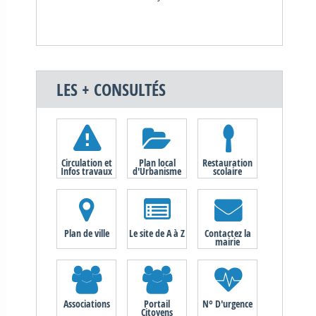
LES + CONSULTÉS
Circulation et
Plan local
Restauration
Infos travaux
d'Urbanisme
scolaire
Plan de ville
Le site de A à Z
Contactez la
mairie
Associations
Portail
N° D'urgence
Citoyens