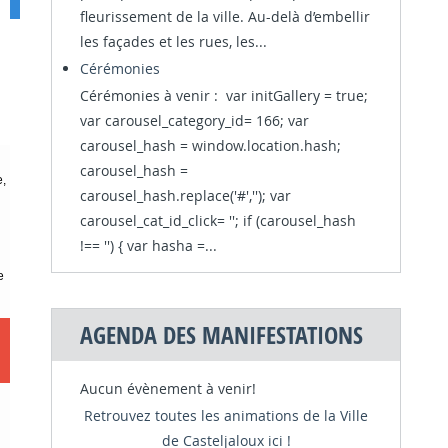
fleurissement de la ville. Au-delà d’embellir
les façades et les rues, les...
Cérémonies
Cérémonies à venir : var initGallery = true;
var carousel_category_id= 166; var
carousel_hash = window.location.hash;
carousel_hash =
e,
carousel_hash.replace('#',''); var
carousel_cat_id_click= ''; if (carousel_hash
!== '') { var hasha =...
e
AGENDA DES MANIFESTATIONS
Aucun évènement à venir!
Retrouvez toutes les animations de la Ville
de Casteljaloux ici !