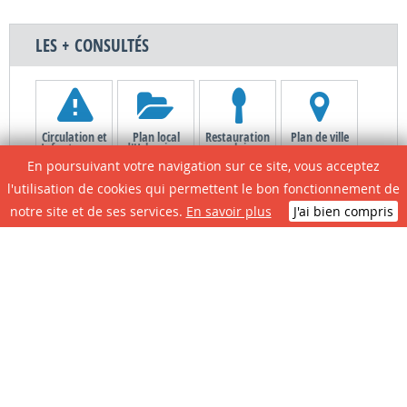
LES + CONSULTÉS
Circulation et
Plan local
Restauration
Plan de ville
Infos travaux
d'Urbanisme
scolaire
En poursuivant votre navigation sur ce site, vous acceptez
l'utilisation de cookies qui permettent le bon fonctionnement de
notre site et de ses services.
En savoir plus
J'ai bien compris
Le site de A à Z
Contactez la
Associations
Portail
mairie
Citoyens
N° D'urgence