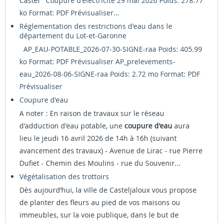
Castel
Coupure d'électricité 29 mai 2026 Poids: 278.77
ko Format: PDF
Prévisualiser...
Réglementation des restrictions d'eau dans le
département du Lot-et-Garonne
AP_EAU-POTABLE_2026-07-30-SIGNE-raa Poids: 405.99
ko Format: PDF
Prévisualiser
AP_prelevements-
eau_2026-08-06-SIGNE-raa Poids: 2.72 mo Format: PDF
Prévisualiser
Coupure d'eau
A noter : En raison de travaux sur le réseau
d'adduction d'eau potable, une
coupure d'eau
aura
lieu le jeudi 16 avril 2026 de 14h à 16h (suivant
avancement des travaux) - Avenue de Lirac - rue Pierre
Dufiet - Chemin des Moulins - rue du Souvenir...
Végétalisation des trottoirs
Dès aujourd’hui, la ville de Casteljaloux vous propose
de planter des fleurs au pied de vos maisons ou
immeubles, sur la voie publique, dans le but de