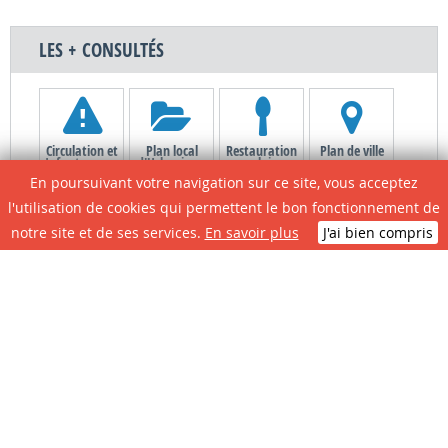
LES + CONSULTÉS
Circulation et
Plan local
Restauration
Plan de ville
Infos travaux
d'Urbanisme
scolaire
En poursuivant votre navigation sur ce site, vous acceptez
l'utilisation de cookies qui permettent le bon fonctionnement de
notre site et de ses services.
En savoir plus
J'ai bien compris
Le site de A à Z
Contactez la
Associations
Portail
mairie
Citoyens
N° D'urgence