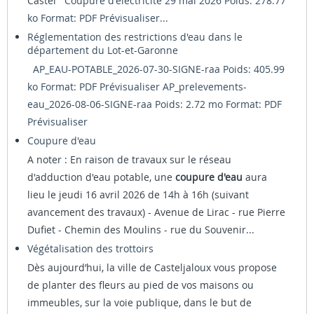
Castel
Coupure d'électricité 29 mai 2026 Poids: 278.77
ko Format: PDF
Prévisualiser...
Réglementation des restrictions d'eau dans le
département du Lot-et-Garonne
AP_EAU-POTABLE_2026-07-30-SIGNE-raa Poids: 405.99
ko Format: PDF
Prévisualiser
AP_prelevements-
eau_2026-08-06-SIGNE-raa Poids: 2.72 mo Format: PDF
Prévisualiser
Coupure d'eau
A noter : En raison de travaux sur le réseau
d'adduction d'eau potable, une
coupure d'eau
aura
lieu le jeudi 16 avril 2026 de 14h à 16h (suivant
avancement des travaux) - Avenue de Lirac - rue Pierre
Dufiet - Chemin des Moulins - rue du Souvenir...
Végétalisation des trottoirs
Dès aujourd’hui, la ville de Casteljaloux vous propose
de planter des fleurs au pied de vos maisons ou
immeubles, sur la voie publique, dans le but de