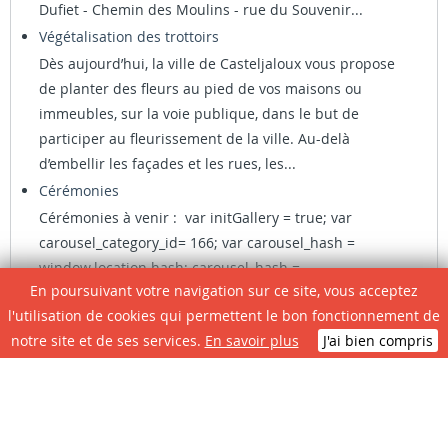
Dufiet - Chemin des Moulins - rue du Souvenir...
Végétalisation des trottoirs
Dès aujourd’hui, la ville de Casteljaloux vous propose
de planter des fleurs au pied de vos maisons ou
immeubles, sur la voie publique, dans le but de
participer au fleurissement de la ville. Au-delà
d’embellir les façades et les rues, les...
Cérémonies
Cérémonies à venir : var initGallery = true; var
carousel_category_id= 166; var carousel_hash =
window.location.hash; carousel_hash =
En poursuivant votre navigation sur ce site, vous acceptez
carousel_hash.replace('#',''); var carousel_cat_id_click=
l'utilisation de cookies qui permettent le bon fonctionnement de
''; if (carousel_hash !== '') { var hasha =...
notre site et de ses services.
En savoir plus
J'ai bien compris
AGENDA DES MANIFESTATIONS