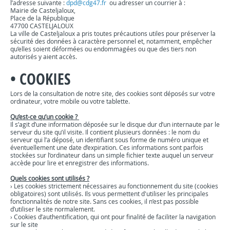
l’adresse suivante :
dpd@cdg47.fr
ou adresser un courrier à :
Mairie de Casteljaloux,
Place de la République
47700 CASTELJALOUX
La ville de Casteljaloux a pris toutes précautions utiles pour préserver la
sécurité des données à caractère personnel et, notamment, empêcher
qu’elles soient déformées ou endommagées ou que des tiers non
autorisés y aient accès.
•
COOKIES
Lors de la consultation de notre site, des cookies sont déposés sur votre
ordinateur, votre mobile ou votre tablette.
Qu’est-ce qu’un cookie ?
Il s’agit d’une information déposée sur le disque dur d’un internaute par le
serveur du site qu’il visite. Il contient plusieurs données : le nom du
serveur qui l’a déposé, un identifiant sous forme de numéro unique et
éventuellement une date d’expiration. Ces informations sont parfois
stockées sur l’ordinateur dans un simple fichier texte auquel un serveur
accède pour lire et enregistrer des informations.
Quels cookies sont utilisés ?
›
Les cookies strictement nécessaires au fonctionnement du site (cookies
obligatoires) sont utilisés. Ils vous permettent d'utiliser les principales
fonctionnalités de notre site. Sans ces cookies, il n’est pas possible
d’utiliser le site normalement.
›
Cookies d’authentification, qui ont pour finalité de faciliter la navigation
sur le site