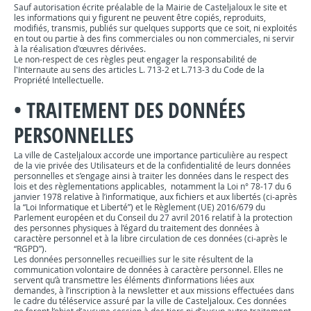
Sauf autorisation écrite préalable de la Mairie de Casteljaloux le site et
les informations qui y figurent ne peuvent être copiés, reproduits,
modifiés, transmis, publiés sur quelques supports que ce soit, ni exploités
en tout ou partie à des fins commerciales ou non commerciales, ni servir
à la réalisation d'œuvres dérivées.
Le non-respect de ces règles peut engager la responsabilité de
l'Internaute au sens des articles L. 713-2 et L.713-3 du Code de la
Propriété Intellectuelle.
•
TRAITEMENT DES DONNÉES
PERSONNELLES
La ville de Casteljaloux accorde une importance particulière au respect
de la vie privée des Utilisateurs et de la confidentialité de leurs données
personnelles et s’engage ainsi à traiter les données dans le respect des
lois et des règlementations applicables, notamment la Loi n° 78-17 du 6
janvier 1978 relative à l’informatique, aux fichiers et aux libertés (ci-après
la “Loi Informatique et Liberté”) et le Règlement (UE) 2016/679 du
Parlement européen et du Conseil du 27 avril 2016 relatif à la protection
des personnes physiques à l’égard du traitement des données à
caractère personnel et à la libre circulation de ces données (ci-après le
“RGPD”).
Les données personnelles recueillies sur le site résultent de la
communication volontaire de données à caractère personnel. Elles ne
servent qu’à transmettre les éléments d’informations liées aux
demandes, à l’inscription à la newsletter et aux missions effectuées dans
le cadre du téléservice assuré par la ville de Casteljaloux. Ces données