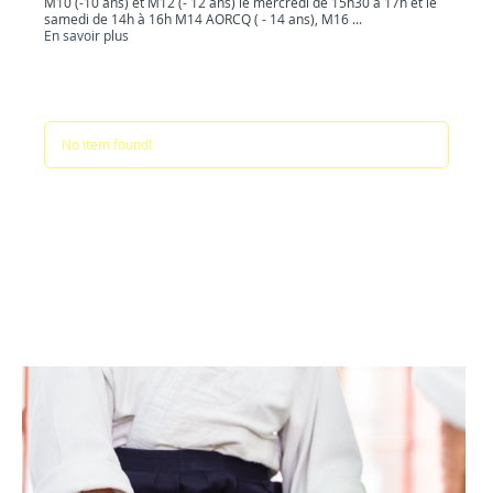
M10 (-10 ans) et M12 (- 12 ans) le mercredi de 15h30 à 17h et le
samedi de 14h à 16h M14 AORCQ ( - 14 ans), M16 ...
En savoir plus
No item found!