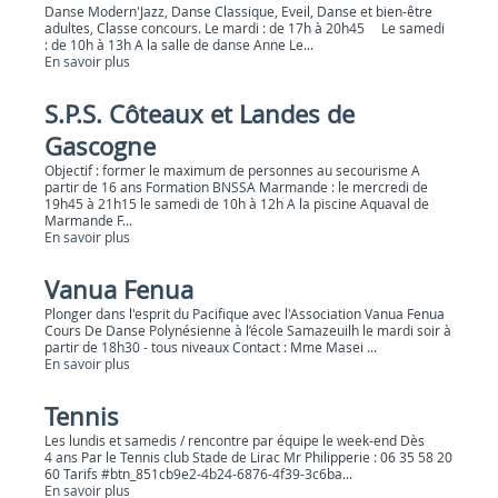
Danse Modern'Jazz, Danse Classique, Eveil, Danse et bien-être
adultes, Classe concours. Le mardi : de 17h à 20h45 Le samedi
: de 10h à 13h A la salle de danse Anne Le...
En savoir plus
S.P.S. Côteaux et Landes de
Gascogne
Objectif : former le maximum de personnes au secourisme A
partir de 16 ans Formation BNSSA Marmande : le mercredi de
19h45 à 21h15 le samedi de 10h à 12h A la piscine Aquaval de
Marmande F...
En savoir plus
Vanua Fenua
Plonger dans l'esprit du Pacifique avec l'Association Vanua Fenua
Cours De Danse Polynésienne à l’école Samazeuilh le mardi soir à
partir de 18h30 - tous niveaux Contact : Mme Masei ...
En savoir plus
Tennis
Les lundis et samedis / rencontre par équipe le week-end Dès
4 ans Par le Tennis club Stade de Lirac Mr Philipperie : 06 35 58 20
60 Tarifs #btn_851cb9e2-4b24-6876-4f39-3c6ba...
En savoir plus