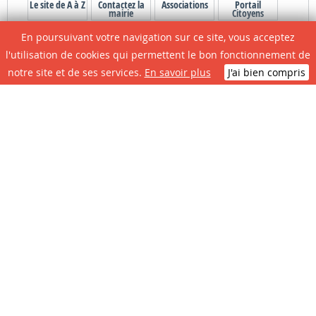
Le site de A à Z
Contactez la
Associations
Portail
mairie
Citoyens
En poursuivant votre navigation sur ce site, vous acceptez
l'utilisation de cookies qui permettent le bon fonctionnement de
notre site et de ses services.
En savoir plus
J'ai bien compris
N° D'urgence
CONTACTEZ LA MAIRIE
Place de la République - 47700 CASTELJALOUX
+33 5 53 93 48 00 -
accueil@mairie-casteljaloux.fr
Horaires d'ouverture