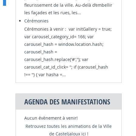
fleurissement de la ville. Au-delà d’embellir
les façades et les rues, les...
Cérémonies
Cérémonies à venir : var initGallery = true;
var carousel_category_id= 166; var
carousel_hash = window.location.hash;
carousel_hash =
carousel_hash.replace('#',''); var
carousel_cat_id_click= ''; if (carousel_hash
!== '') { var hasha =...
AGENDA DES MANIFESTATIONS
Aucun évènement à venir!
Retrouvez toutes les animations de la Ville
de Casteljaloux ici !