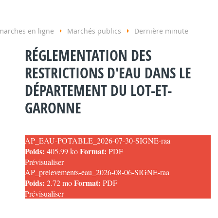
arches en ligne
Marchés publics
Dernière minute
RÉGLEMENTATION DES
RESTRICTIONS D'EAU DANS LE
DÉPARTEMENT DU LOT-ET-
GARONNE
AP_EAU-POTABLE_2026-07-30-SIGNE-raa
Poids:
Format:
405.99 ko
PDF
Prévisualiser
AP_prelevements-eau_2026-08-06-SIGNE-raa
Poids:
Format:
2.72 mo
PDF
Prévisualiser