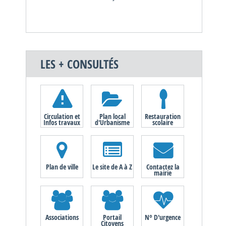
LES + CONSULTÉS
Circulation et
Plan local
Restauration
Infos travaux
d'Urbanisme
scolaire
Plan de ville
Le site de A à Z
Contactez la
mairie
Associations
Portail
N° D'urgence
Citoyens