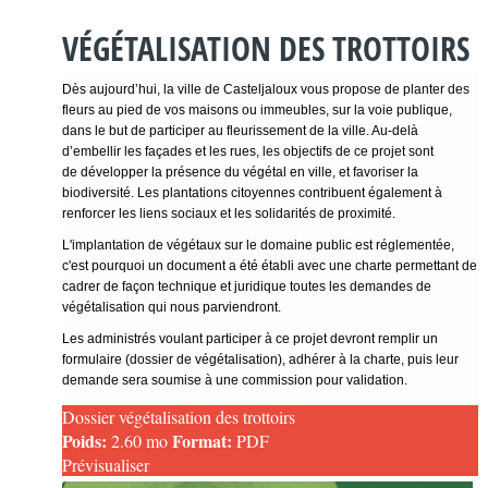
VÉGÉTALISATION DES TROTTOIRS
Dès aujourd’hui, la ville de Casteljaloux vous propose de planter des
fleurs au pied de vos maisons ou immeubles, sur la voie publique,
dans le but de participer au fleurissement de la ville. Au-delà
d’embellir les façades et les rues, les objectifs de ce projet sont
de développer la présence du végétal en ville, et favoriser la
biodiversité. Les plantations citoyennes contribuent également à
renforcer les liens sociaux et les solidarités de proximité.
L'implantation de végétaux sur le domaine public est réglementée,
c'est pourquoi un document a été établi avec une charte permettant de
cadrer de façon technique et juridique toutes les demandes de
végétalisation qui nous parviendront.
Les administrés voulant participer à ce projet devront remplir un
formulaire (dossier de végétalisation), adhérer à la charte, puis leur
demande sera soumise à une commission pour validation.
Dossier végétalisation des trottoirs
Poids:
Format:
2.60 mo
PDF
Prévisualiser