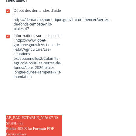
Liens utiles :
Dépôt des demandes d'aide
:
https://demarche.numerique.gouv.fr/commencer/pertes-
de-fonds-tempete-nils-
pluies-47
Informations sur le dispositif
:
https://www.lot-et-
garonne.gouv.fr/Actions-de-
l-Etat/Agriculture/Les-
situations-
exceptionnelles2/Calamite-
agricole-pour-les-pertes-de-
fonds/Aleas-2026-pluies-
longue-duree-Tempete-Nils-
Inondation
AP_EAU-POTABLE_2026-07-30-
SIGNE-raa
Poids:
405.99 ko
Format:
PDF
Prévisualiser