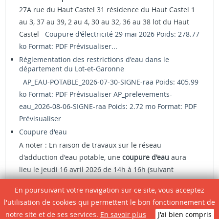
27A rue du Haut Castel 31 résidence du Haut Castel 1
au 3, 37 au 39, 2 au 4, 30 au 32, 36 au 38 lot du Haut
Castel
Coupure d'électricité 29 mai 2026 Poids: 278.77
ko Format: PDF
Prévisualiser...
Réglementation des restrictions d'eau dans le
département du Lot-et-Garonne
AP_EAU-POTABLE_2026-07-30-SIGNE-raa Poids: 405.99
ko Format: PDF
Prévisualiser
AP_prelevements-
eau_2026-08-06-SIGNE-raa Poids: 2.72 mo Format: PDF
Prévisualiser
Coupure d'eau
A noter : En raison de travaux sur le réseau
d'adduction d'eau potable, une
coupure d'eau
aura
lieu le jeudi 16 avril 2026 de 14h à 16h (suivant
avancement des travaux) - Avenue de Lirac - rue Pierre
En poursuivant votre navigation sur ce site, vous acceptez
Dufiet - Chemin des Moulins - rue du Souvenir...
l'utilisation de cookies qui permettent le bon fonctionnement de
Végétalisation des trottoirs
notre site et de ses services.
En savoir plus
J'ai bien compris