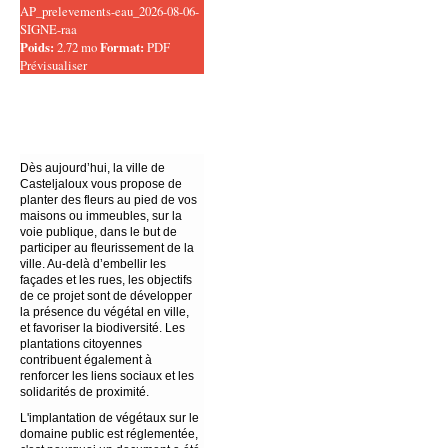
AP_prelevements-eau_2026-08-06-
SIGNE-raa
Poids:
2.72 mo
Format:
PDF
Prévisualiser
Dès aujourd’hui, la ville de
Casteljaloux vous propose de
planter des fleurs au pied de vos
maisons ou immeubles, sur la
voie publique, dans le but de
participer au fleurissement de la
ville. Au-delà d’embellir les
façades et les rues, les objectifs
de ce projet sont de développer
la présence du végétal en ville,
et favoriser la biodiversité. Les
plantations citoyennes
contribuent également à
renforcer les liens sociaux et les
solidarités de proximité.
L'implantation de végétaux sur le
domaine public est réglementée,