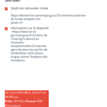
Liens utiles :
Dépôt des demandes d'aide
:
https://demarche.numerique.gouv.fr/commencer/pertes-
de-fonds-tempete-nils-
pluies-47
Informations sur le dispositif
:
https://www.lot-et-
garonne.gouv.fr/Actions-de-
l-Etat/Agriculture/Les-
situations-
exceptionnelles2/Calamite-
agricole-pour-les-pertes-de-
fonds/Aleas-2026-pluies-
longue-duree-Tempete-Nils-
Inondation
AP_EAU-POTABLE_2026-07-30-
SIGNE-raa
Poids:
405.99 ko
Format:
PDF
Prévisualiser