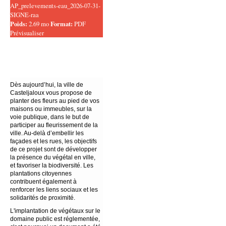
AP_prelevements-eau_2026-07-31-
SIGNE-raa
Poids:
2.69 mo
Format:
PDF
Prévisualiser
Dès aujourd’hui, la ville de
Casteljaloux vous propose de
planter des fleurs au pied de vos
maisons ou immeubles, sur la
voie publique, dans le but de
participer au fleurissement de la
ville. Au-delà d’embellir les
façades et les rues, les objectifs
de ce projet sont de développer
la présence du végétal en ville,
et favoriser la biodiversité. Les
plantations citoyennes
contribuent également à
renforcer les liens sociaux et les
solidarités de proximité.
L'implantation de végétaux sur le
domaine public est réglementée,