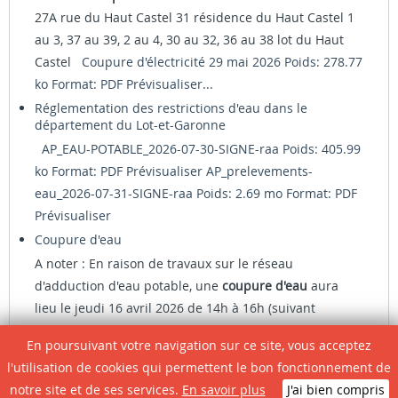
27A rue du Haut Castel 31 résidence du Haut Castel 1
au 3, 37 au 39, 2 au 4, 30 au 32, 36 au 38 lot du Haut
Castel
Coupure d'électricité 29 mai 2026 Poids: 278.77
ko Format: PDF
Prévisualiser...
Réglementation des restrictions d'eau dans le
département du Lot-et-Garonne
AP_EAU-POTABLE_2026-07-30-SIGNE-raa Poids: 405.99
ko Format: PDF
Prévisualiser
AP_prelevements-
eau_2026-07-31-SIGNE-raa Poids: 2.69 mo Format: PDF
Prévisualiser
Coupure d'eau
A noter : En raison de travaux sur le réseau
d'adduction d'eau potable, une
coupure d'eau
aura
lieu le jeudi 16 avril 2026 de 14h à 16h (suivant
avancement des travaux) - Avenue de Lirac - rue Pierre
En poursuivant votre navigation sur ce site, vous acceptez
Dufiet - Chemin des Moulins - rue du Souvenir...
l'utilisation de cookies qui permettent le bon fonctionnement de
Végétalisation des trottoirs
notre site et de ses services.
En savoir plus
J'ai bien compris