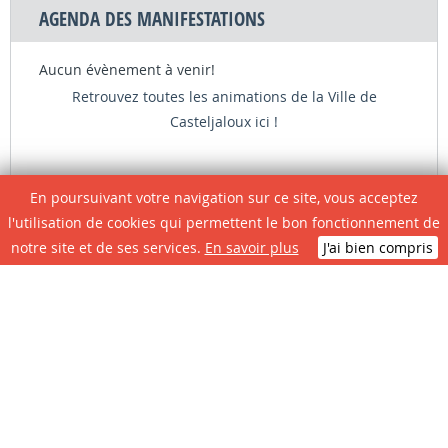
AGENDA DES MANIFESTATIONS
Aucun évènement à venir!
Retrouvez toutes les animations de la Ville de
Casteljaloux ici !
En poursuivant votre navigation sur ce site, vous acceptez
l'utilisation de cookies qui permettent le bon fonctionnement de
LES + CONSULTÉS
notre site et de ses services.
En savoir plus
J'ai bien compris
Circulation et
Plan local
Restauration
Plan de ville
Infos travaux
d'Urbanisme
scolaire