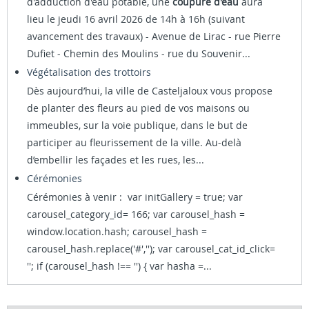
d'adduction d'eau potable, une
coupure d'eau
aura
lieu le jeudi 16 avril 2026 de 14h à 16h (suivant
avancement des travaux) - Avenue de Lirac - rue Pierre
Dufiet - Chemin des Moulins - rue du Souvenir...
Végétalisation des trottoirs
Dès aujourd’hui, la ville de Casteljaloux vous propose
de planter des fleurs au pied de vos maisons ou
immeubles, sur la voie publique, dans le but de
participer au fleurissement de la ville. Au-delà
d’embellir les façades et les rues, les...
Cérémonies
Cérémonies à venir : var initGallery = true; var
carousel_category_id= 166; var carousel_hash =
window.location.hash; carousel_hash =
carousel_hash.replace('#',''); var carousel_cat_id_click=
''; if (carousel_hash !== '') { var hasha =...