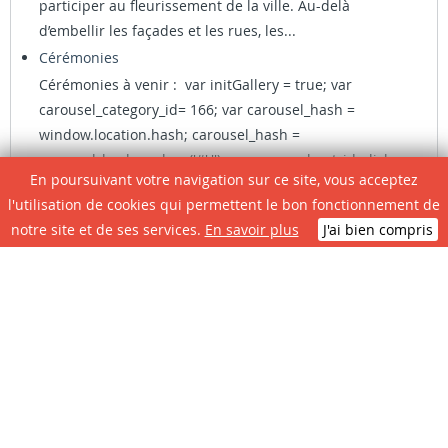
participer au fleurissement de la ville. Au-delà
d’embellir les façades et les rues, les...
Cérémonies
Cérémonies à venir : var initGallery = true; var
carousel_category_id= 166; var carousel_hash =
window.location.hash; carousel_hash =
carousel_hash.replace('#',''); var carousel_cat_id_click=
En poursuivant votre navigation sur ce site, vous acceptez
''; if (carousel_hash !== '') { var hasha =...
l'utilisation de cookies qui permettent le bon fonctionnement de
notre site et de ses services.
En savoir plus
J'ai bien compris
AGENDA DES MANIFESTATIONS
Aucun évènement à venir!
Retrouvez toutes les animations de la Ville de
Casteljaloux ici !